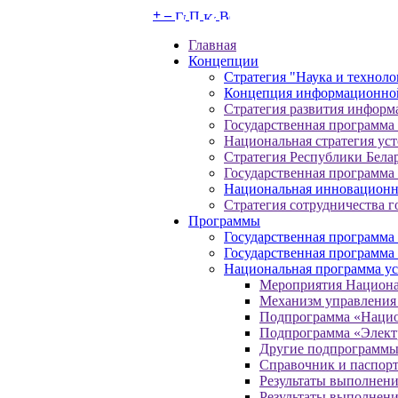
+
–
Главная
Концепции
Стратегия "Наука и техноло
Концепция информационной
Стратегия развития информа
Государственная программа
Национальная стратегия уст
Стратегия Республики Белар
Государственная программа
Национальная инновационн
Стратегия сотрудничества 
Программы
Государственная программа 
Государственная программа
Национальная программа уск
Мероприятия Национ
Механизм управления 
Подпрограмма «Нацио
Подпрограмма «Элект
Другие подпрограмм
Справочник и паспор
Результаты выполнен
Результаты выполнен