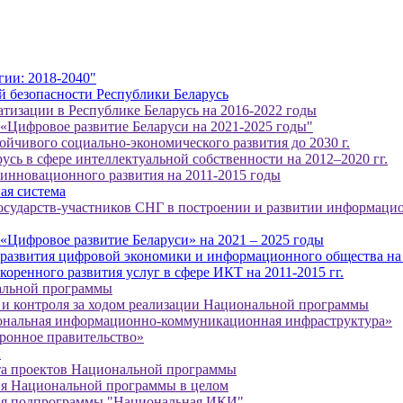
гии: 2018-2040"
 безопасности Республики Беларусь
тизации в Республике Беларусь на 2016-2022 годы
 «Цифровое развитие Беларуси на 2021-2025 годы"
ойчивого социально-экономического развития до 2030 г.
усь в сфере интеллектуальной собственности на 2012–2020 гг.
 инновационного развития на 2011-2015 годы
ая система
государств-участников СНГ в построении и развитии информаци
«Цифровое развитие Беларуси» на 2021 – 2025 годы
 развития цифровой экономики и информационного общества на
оренного развития услуг в сфере ИКТ на 2011-2015 гг.
альной программы
и контроля за ходом реализации Национальной программы
нальная информационно-коммуникационная инфраструктура»
ронное правительство»
ы
та проектов Национальной программы
ия Национальной программы в целом
ия подпрограммы "Национальная ИКИ"