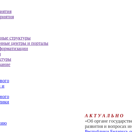
иятия
риятия
нные структуры
нные центры и порталы
форматизации
и
ктуры
вание
ового
 и
ного
лики
А К Т У А Л Ь Н О
«Об органе государств
нию
развития и вопросах 
Республики Беларусь о