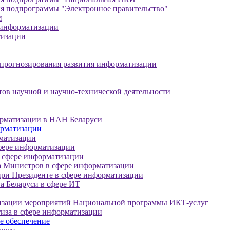
я подпрограммы "Электронное правительство"
и
 информатизации
тизации
прогнозирования развития информатизации
тов научной и научно-технической деятельности
орматизации в НАН Беларуси
орматизации
матизации
фере информатизации
 сфере информатизации
а Министров в сфере информатизации
ри Президенте в сфере информатизации
а Беларуси в сфере ИТ
лизации мероприятий Национальной программы ИКТ-услуг
тиза в сфере информатизации
е обеспечение