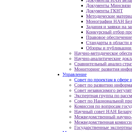
Документы НАН Бела
Документы Минсвязи
Документы ГКНТ
Методические матери
Монографии НАН Бела
Задания и заявки на з
Конкурсный отбор пр
Правовое обеспечение
Стандарты в области
Обзоры и публикации
Научно-методическое обесп
Научно-аналитические док
Сравнительный анализ стра
Мониторинг развития инфо
Управление
Совет по проектам в сфере
Совет по развитию информа
Совет независимого регуля
Экспертная группа по рас
Совет по Национальной пр
Комиссия по вопросам госу
Научный совет НАН Белару
Межведомственный научно-
Межведомственная комисси
Государственные экспертны