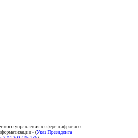
енного управления в сфере цифрового
информатизации
» (
Указ Президента
т 7.04.2022 № 136
)