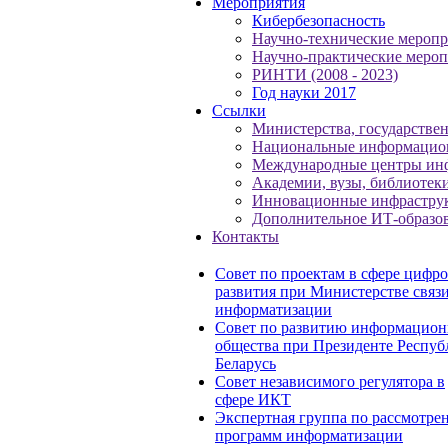
Мероприятия
Кибербезопасность
Научно-технические меропр
Научно-практические мероп
РИНТИ (2008 - 2023)
Год науки 2017
Ссылки
Министерства, государстве
Национальные информацио
Международные центры ин
Академии, вузы, библиотек
Инновационные инфрастру
Дополнительное ИТ-образо
Контакты
Совет по проектам в сфере цифр
развития при Министерстве связи
информатизации
Совет по развитию информацион
общества при Президенте Респуб
Беларусь
Совет независимого регулятора в
сфере ИКТ
Экспертная группа по рассмотре
программ информатизации