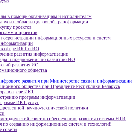
руси
алы в помощь организациям и исполнителям
руси в области цифровой трансформации
акупку проектов
ограмм и проектов
 госрегистрации информационных ресурсов и систем
 информатизации
 в сфере ИКТ и ИО
ечение развития информатизации
лады и предложения по развитию ИО
тегий развития ИО
рмационного общества
 цифрового развития при Министерстве связи и информатизации
ционного общества при Президенте Республики Беларусь
тора в сфере ИКТ
смотрению программ информатизации
ограмме ИКТ-услуг
дарственной научно-технической политики
си
методический совет по обеспечению развития системы НТИ
я по созданию информационных систем и технологий
е советы