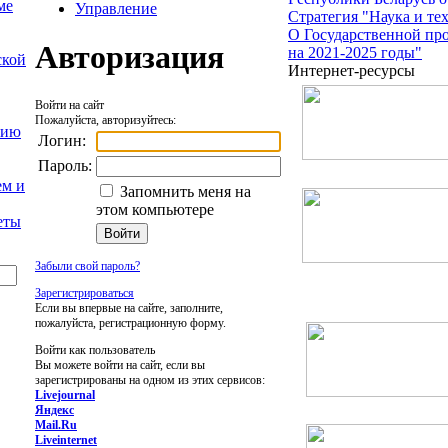
ме
Управление
Стратегия "Наука и те
О Государственной пр
Авторизация
на 2021-2025 годы"
ской
Интернет-ресурсы
Войти на сайт
Пожалуйста, авторизуйтесь:
нию
Логин:
Пароль:
ем и
Запомнить меня на
этом компьютере
еты
Забыли свой пароль?
Зарегистрироваться
Если вы впервые на сайте, заполните,
пожалуйста, регистрационную форму.
Войти как пользователь
Вы можете войти на сайт, если вы
зарегистрированы на одном из этих сервисов:
Livejournal
Яндекс
Mail.Ru
Liveinternet