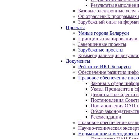
Результаты выполнени
Базовые электронные услуг
Об отраслевых программах
Зарубежный опыт информа
Проекты
Умные города Беларуси
Принципы планирования и 
Завершенные проекты
Зарубежные проекты
Коммерциализация результа
Документы
Рейтинги ИКТ Беларуси
Обеспечение развития инф
Правовое обеспечение инф
Законы в сфере инфор
Указы Президента в с
Декреты Президента в
Постановления Совет
Постановления ОАЦ п
Обзор законодательств
Рекомендации
Правовое обеспечение реа
Научно-техническая экспер
Нормативное и методическо