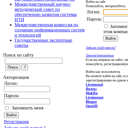
Войти на сайт
Межведомственный научно-
Пожалуйста, авторизуйтесь:
методический совет по
Логин:
обеспечению развития системы
Пароль:
НТИ
Межведомственная комиссия по
Запомнит
созданию информационных систем
этом компью
и технологий
Государственные экспертные
советы
Забыли свой пароль?
Поиск по сайту
Зарегистрироваться
Если вы впервые на сайте, за
пожалуйста, регистрационну
Войти как пользователь
Вы можете войти на сайт, ес
Авторизация
зарегистрированы на одном и
Логин:
Livejournal
Яндекс
Mail.Ru
Пароль:
Liveinternet
Blogger
OpenID
Запомнить меня
Регистрация
Забыли свой пароль?