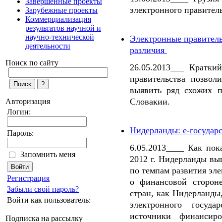
Завершенные проекты
электронного правитель
Зарубежные проекты
Коммерциализация
результатов научной и
научно-технической
Электронные правительс
деятельности
различия
Поиск по сайту
26.05.2013___ Краткий
правительства позвол
выявить ряд схожих п
Словакии.
Авторизация
Логин:
Нидерланды: е-государс
Пароль:
6.05.2013____ Как пок
Запомнить меня
2012 г. Нидерланды вы
по темпам развития эле
Регистрация
о финансовой стороне
Забыли свой пароль?
стран, как Нидерланды
Войти как пользователь:
электронного госуда
источники финансиро
Подписка на рассылку