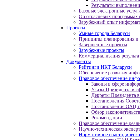
Результаты выполнени
Базовые электронные услуг
Об отраслевых программах
Зарубежный опыт информа
Проекты
Умные города Беларуси
Принципы планирования и 
Завершенные проекты
Зарубежные проекты
Коммерциализация результа
Документы
Рейтинги ИКТ Беларуси
Обеспечение развития инф
Правовое обеспечение инф
Законы в сфере инфор
Указы Президента в с
Декреты Президента в
Постановления Совет
Постановления ОАЦ п
Обзор законодательств
Рекомендации
Правовое обеспечение реа
Научно-техническая экспер
Нормативное и методическо