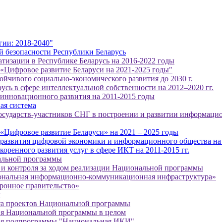
гии: 2018-2040"
 безопасности Республики Беларусь
тизации в Республике Беларусь на 2016-2022 годы
 «Цифровое развитие Беларуси на 2021-2025 годы"
ойчивого социально-экономического развития до 2030 г.
усь в сфере интеллектуальной собственности на 2012–2020 гг.
 инновационного развития на 2011-2015 годы
ая система
государств-участников СНГ в построении и развитии информаци
«Цифровое развитие Беларуси» на 2021 – 2025 годы
 развития цифровой экономики и информационного общества на
оренного развития услуг в сфере ИКТ на 2011-2015 гг.
альной программы
и контроля за ходом реализации Национальной программы
нальная информационно-коммуникационная инфраструктура»
ронное правительство»
ы
та проектов Национальной программы
ия Национальной программы в целом
ия подпрограммы "Национальная ИКИ"