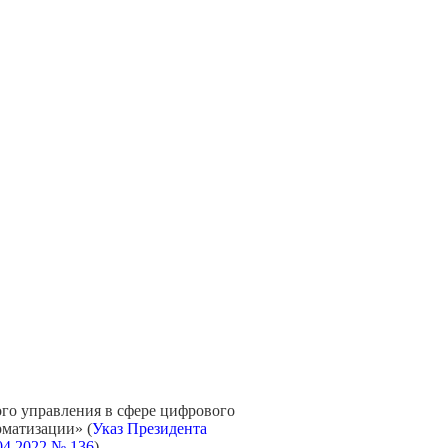
ого управления в сфере цифрового
рматизации
» (
Указ Президента
04.2022 № 136
)