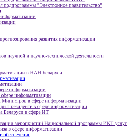
я подпрограммы "Электронное правительство"
и
 информатизации
тизации
прогнозирования развития информатизации
тов научной и научно-технической деятельности
орматизации в НАН Беларуси
орматизации
матизации
фере информатизации
 сфере информатизации
а Министров в сфере информатизации
ри Президенте в сфере информатизации
а Беларуси в сфере ИТ
лизации мероприятий Национальной программы ИКТ-услуг
тиза в сфере информатизации
е обеспечение