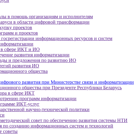
руси
алы в помощь организациям и исполнителям
руси в области цифровой трансформации
акупку проектов
ограмм и проектов
 госрегистрации информационных ресурсов и систем
 информатизации
 в сфере ИКТ и ИО
ечение развития информатизации
лады и предложения по развитию ИО
тегий развития ИО
рмационного общества
 цифрового развития при Министерстве связи и информатизации
ционного общества при Президенте Республики Беларусь
тора в сфере ИКТ
смотрению программ информатизации
ограмме ИКТ-услуг
дарственной научно-технической политики
си
методический совет по обеспечению развития системы НТИ
я по созданию информационных систем и технологий
е советы