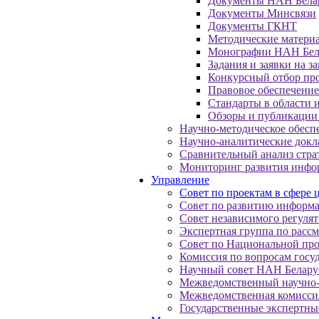
Документы НАН Бела
Документы Минсвязи
Документы ГКНТ
Методические матери
Монографии НАН Бела
Задания и заявки на з
Конкурсный отбор пр
Правовое обеспечение
Стандарты в области
Обзоры и публикации
Научно-методическое обесп
Научно-аналитические док
Сравнительный анализ стра
Мониторинг развития инфо
Управление
Совет по проектам в сфере
Совет по развитию информа
Совет независимого регуля
Экспертная группа по рас
Совет по Национальной пр
Комиссия по вопросам госу
Научный совет НАН Белару
Межведомственный научно-
Межведомственная комисси
Государственные экспертны