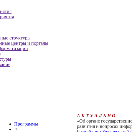
иятия
риятия
нные структуры
нные центры и порталы
форматизации
и
ктуры
вание
А К Т У А Л Ь Н О
«Об органе государственн
Программы
развития и вопросах инфо
>
Республики Беларусь от 7.