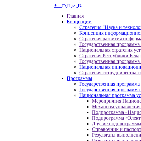
+
–
Главная
Концепции
Стратегия "Наука и техноло
Концепция информационной
Стратегия развития информа
Государственная программа
Национальная стратегия уст
Стратегия Республики Белар
Государственная программа
Национальная инновационн
Стратегия сотрудничества 
Программы
Государственная программа 
Государственная программа
Национальная программа уск
Мероприятия Национ
Механизм управления 
Подпрограмма «Нацио
Подпрограмма «Элект
Другие подпрограмм
Справочник и паспор
Результаты выполнен
Результаты выполнен