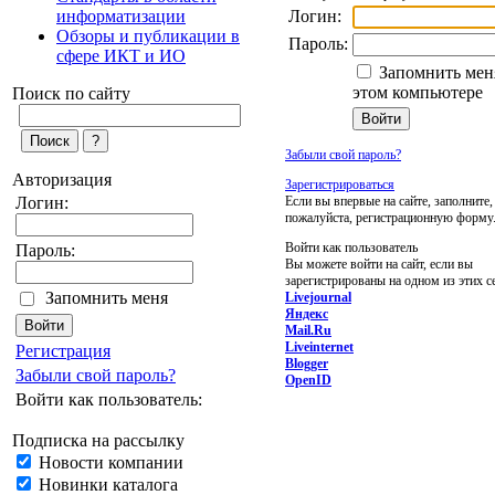
Логин:
информатизации
Обзоры и публикации в
Пароль:
сфере ИКТ и ИО
Запомнить мен
этом компьютере
Поиск по сайту
Забыли свой пароль?
Авторизация
Зарегистрироваться
Если вы впервые на сайте, заполните,
Логин:
пожалуйста, регистрационную форму
Войти как пользователь
Пароль:
Вы можете войти на сайт, если вы
зарегистрированы на одном из этих с
Запомнить меня
Livejournal
Яндекс
Mail.Ru
Liveinternet
Регистрация
Blogger
Забыли свой пароль?
OpenID
Войти как пользователь:
Подписка на рассылку
Новости компании
Новинки каталога